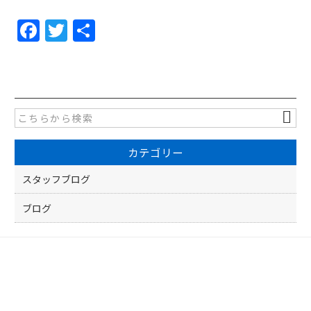
F
T
共
a
w
有
c
itt
e
er
b
o
カテゴリー
o
k
スタッフブログ
ブログ