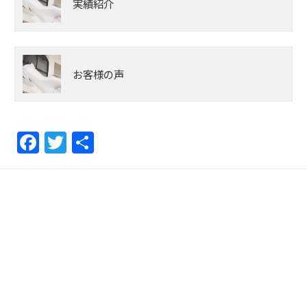
実績紹介
お客様の声
F
T
共
a
w
有
c
itt
e
er
b
o
o
k