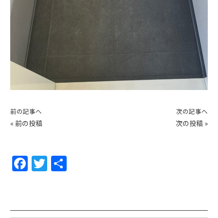
前の記事へ
次の記事へ
«
前の投稿
次の投稿
»
F
T
共
a
w
有
c
itt
e
er