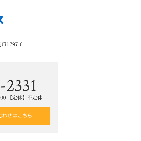
o
k
1797-6
。
-2331
：00 【定休】不定休
合わせはこちら