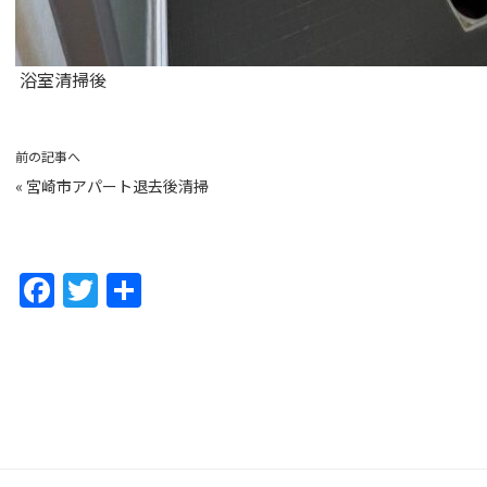
浴室清掃後
前の記事へ
«
宮崎市アパート退去後清掃
F
T
共
a
w
有
c
itt
e
er
b
o