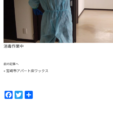
消毒作業中
前の記事へ
«
宮崎市アパート床ワックス
F
T
共
a
w
有
c
itt