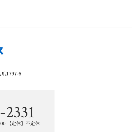
e
er
b
o
o
k
1797-6
。
-2331
：00 【定休】不定休