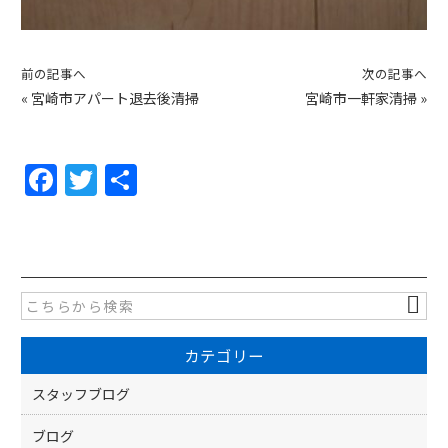
前の記事へ
次の記事へ
«
宮崎市アパート退去後清掃
宮崎市一軒家清掃
»
F
T
共
a
w
有
c
itt
e
er
b
o
カテゴリー
o
k
スタッフブログ
ブログ