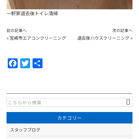
一軒家退去後トイレ清掃
前の記事へ
次の記事へ
«
宮崎市エアコンクリーニング
退去後ハウスクリーニング
»
F
T
共
a
w
有
c
itt
e
er
b
o
カテゴリー
o
k
スタッフブログ