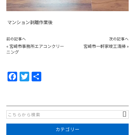
マンション剥離作業後
前の記事へ
次の記事へ
«
宮崎市事務所エアコンクリー
宮崎市一軒家竣工清掃
»
ニング
F
T
共
a
w
有
c
itt
e
er
b
o
カテゴリー
o