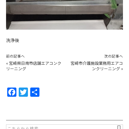
洗浄後
前の記事へ
次の記事へ
«
宮崎県日南市店舗エアコンク
宮崎市介護施設業務用エアコ
リーニング
ンクリーニング
»
F
T
共
a
w
有
c
itt
e
er