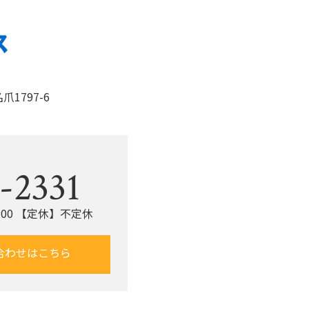
o
k
1797-6
。
-2331
：00 【定休】不定休
合わせはこちら