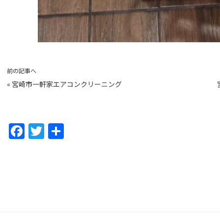
前の記事へ
«
宮崎市一軒家エアコンクリーニング
F
T
共
a
w
有
c
itt
e
er
b
o