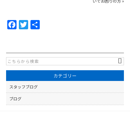
いでお困りの方
»
F
T
共
a
w
有
c
itt
e
er
b
o
カテゴリー
o
k
スタッフブログ
ブログ