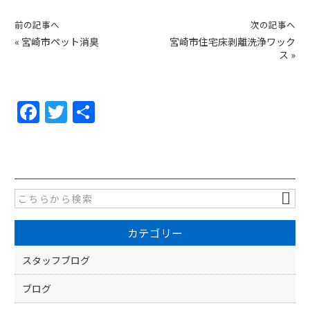
前の記事へ
次の記事へ
«
宮崎市ペット消臭
宮崎市住宅床剥離洗浄ワック
ス
»
F
T
共
a
w
有
c
itt
e
er
b
o
カテゴリー
o
k
スタッフブログ
ブログ