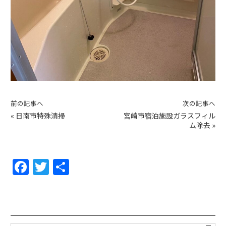
前の記事へ
次の記事へ
«
日南市特殊清掃
宮崎市宿泊施設ガラスフィル
ム除去
»
F
T
共
a
w
有
c
itt
e
er